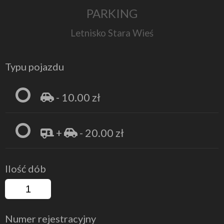
PARKING
Letnisko Stara Wieś
Typu pojazdu
- 10.00 zł
+
- 20.00 zł
Ilość dób
Numer rejestracyjny