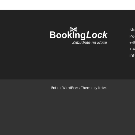
Sl
Po-
+48
+ 4
in
-
Enfold WordPress Theme by Kriesi