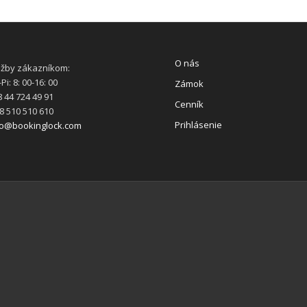
O nás
užby zákazníkom:
Pi: 8: 00-16: 00
Zámok
 44 724 49 91
Cenník
8 510 510 610
Prihlásenie
fo@bookinglock.com