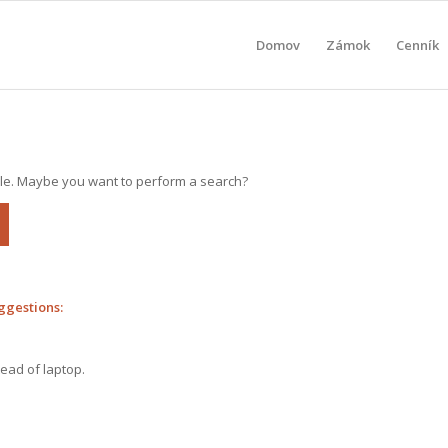
Domov
Zámok
Cenník
able. Maybe you want to perform a search?
ggestions:
tead of laptop.