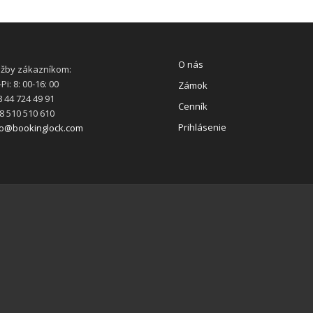
O nás
užby zákazníkom:
Pi: 8: 00-16: 00
Zámok
 44 724 49 91
Cenník
8 510 510 610
Prihlásenie
fo@bookinglock.com