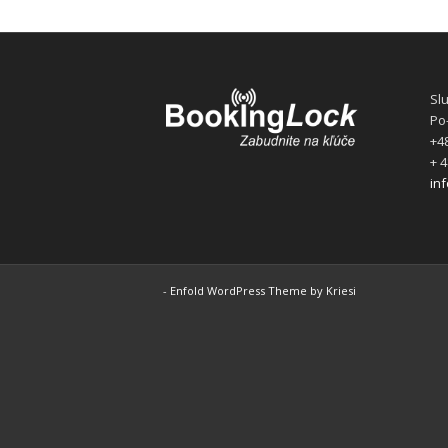
Sl
Po-
+48
+ 4
in
-
Enfold WordPress Theme by Kriesi