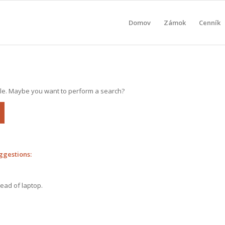
Domov
Zámok
Cenník
able. Maybe you want to perform a search?
ggestions:
tead of laptop.