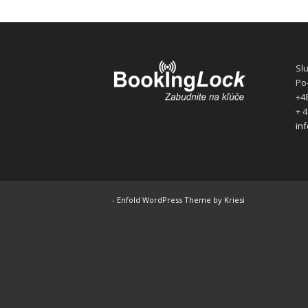
Sl
Po-
+48
+ 4
in
-
Enfold WordPress Theme by Kriesi