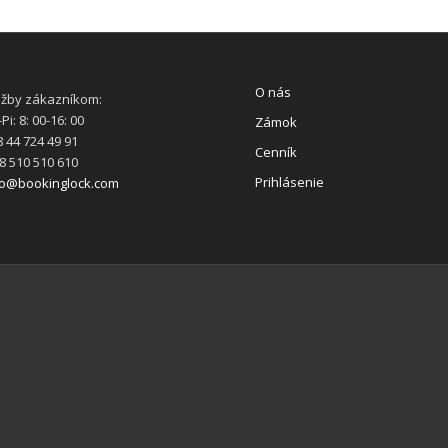
O nás
užby zákazníkom:
Pi: 8: 00-16: 00
Zámok
 44 724 49 91
Cenník
8 510 510 610
Prihlásenie
fo@bookinglock.com