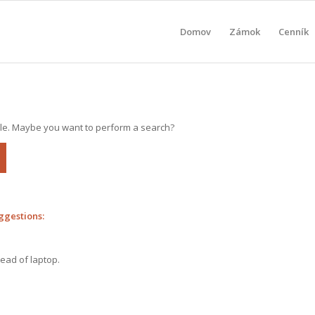
Domov
Zámok
Cenník
able. Maybe you want to perform a search?
ggestions:
tead of laptop.