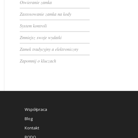
Otwieranie zamka
Zastosowanie zamka na kody
System kontroli
Zmniejsz swoje wydatki
Zamek tradycyjny a elektroniczny
Zapomnij o kluczach
Współpraca
Blog
Kontakt
RODO