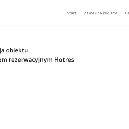
Start
Zamek na kod sms
C
a obiektu
em rezerwacyjnym Hotres