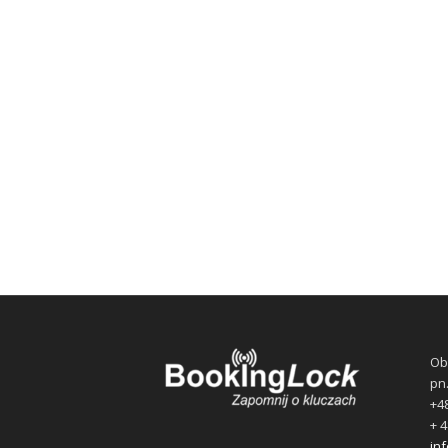
Ob
pn.
+48
+ 4
inf