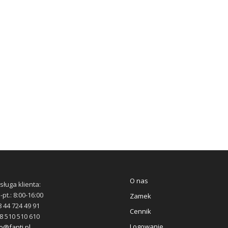
O nas
sługa klienta:
-pt.: 8:00-16:00
Zamek
 44 724 49 91
Cennik
8 510 510 610
Logowanie
o@fanti.pl