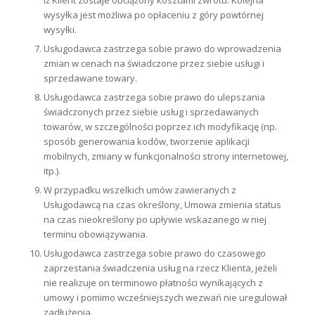
iż Klient zostaje obciążony kosztami zwrotu. Kolejna
wysyłka jest możliwa po opłaceniu z góry powtórnej
wysyłki.
Usługodawca zastrzega sobie prawo do wprowadzenia
zmian w cenach na świadczone przez siebie usługi i
sprzedawane towary.
Usługodawca zastrzega sobie prawo do ulepszania
świadczonych przez siebie usług i sprzedawanych
towarów, w szczególności poprzez ich modyfikację (np.
sposób generowania kodów, tworzenie aplikacji
mobilnych, zmiany w funkcjonalności strony internetowej,
itp.).
W przypadku wszelkich umów zawieranych z
Usługodawcą na czas określony, Umowa zmienia status
na czas nieokreślony
po upływie wskazanego w niej
terminu obowiązywania.
Usługodawca zastrzega sobie prawo do czasowego
zaprzestania świadczenia usług na rzecz Klienta, jeżeli
nie realizuje on terminowo płatności wynikających z
umowy i pomimo wcześniejszych wezwań nie uregulował
zadłużenia.