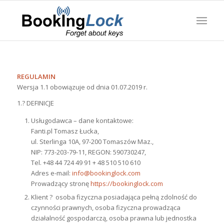
REGULAMIN
Wersja 1.1 obowiązuje od dnia 01.07.2019 r.
1.? DEFINICJE
Usługodawca – dane kontaktowe:
Fanti.pl Tomasz Łucka,
ul. Sterlinga 10A, 97-200 Tomaszów Maz.,
NIP: 773-203-79-11, REGON: 590730247,
Tel. +48 44 724 49 91 + 48 510 510 610
Adres e-mail:
info@bookinglock.com
Prowadzący stronę
https://bookinglock.com
Klient ? osoba fizyczna posiadająca pełną zdolność do
czynności prawnych, osoba fizyczna prowadząca
działalność gospodarczą, osoba prawna lub jednostka