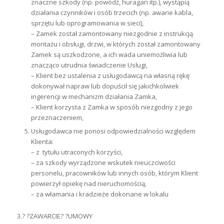
znaczne szkody (np. powódź, huragan itp.),
wystąpią
działania czynników i osób trzecich (np. awarie kabla,
sprzętu lub oprogramowania w sieci),
– Zamek został zamontowany niezgodnie z instrukcją
montażu i obsługi,
drzwi, w których został zamontowany
Zamek są uszkodzone, a ich wada uniemożliwia lub
znacząco utrudnia świadczenie Usługi,
– Klient bez ustalenia z usługodawcą na własną rękę
dokonywał napraw lub dopuścił się jakichkolwiek
ingerencji w mechanizm działania Zamka,
– Klient korzysta z Zamka w sposób niezgodny z jego
przeznaczeniem,
Usługodawca nie ponosi odpowiedzialności względem
Klienta:
– z tytułu utraconych korzyści,
– za szkody wyrządzone wskutek nieuczciwości
personelu, pracowników lub innych osób, którym Klient
powierzył opiekę nad nieruchomością,
– za włamania i kradzieże dokonane w lokalu
3.? ?ZAWARCIE? ?UMOWY