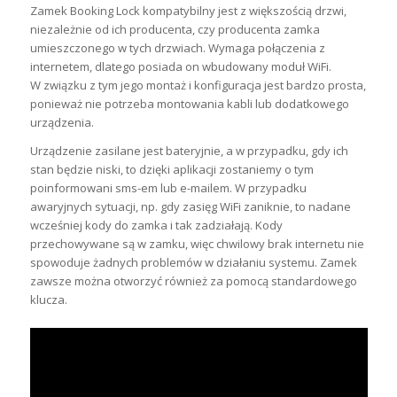
Zamek Booking Lock kompatybilny jest z większością drzwi,
niezależnie od ich producenta, czy producenta zamka
umieszczonego w tych drzwiach. Wymaga połączenia z
internetem, dlatego posiada on wbudowany moduł WiFi.
W związku z tym jego montaż i konfiguracja jest bardzo prosta,
ponieważ nie potrzeba montowania kabli lub dodatkowego
urządzenia.
Urządzenie zasilane jest bateryjnie, a w przypadku, gdy ich
stan będzie niski, to dzięki aplikacji zostaniemy o tym
poinformowani sms-em lub e-mailem. W przypadku
awaryjnych sytuacji, np. gdy zasięg WiFi zaniknie, to nadane
wcześniej kody do zamka i tak zadziałają. Kody
przechowywane są w zamku, więc chwilowy brak internetu nie
spowoduje żadnych problemów w działaniu systemu. Zamek
zawsze można otworzyć również
za pomocą standardowego
klucza.