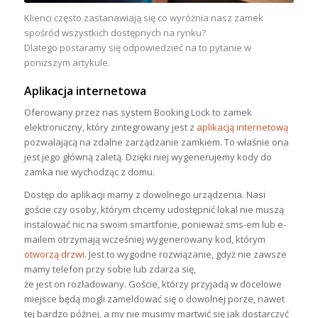
Klienci często zastanawiają się co wyróżnia nasz zamek
spośród wszystkich dostępnych na rynku?
Dlatego postaramy się odpowiedzieć na to pytanie w
poniższym artykule.
Aplikacja internetowa
Oferowany przez nas system Booking Lock to zamek
elektroniczny, który zintegrowany jest z
aplikacją internetową
pozwalającą na zdalne zarządzanie zamkiem. To właśnie ona
jest jego główną zaletą. Dzięki niej wygenerujemy kody do
zamka nie wychodząc z domu.
Dostęp do aplikacji mamy z dowolnego urządzenia. Nasi
goście czy osoby, którym chcemy udostępnić lokal nie muszą
instalować nic na swoim
smartfonie, ponieważ sms-em lub e-
mailem otrzymają wcześniej wygenerowany kod, którym
otworzą drzwi
. Jest to wygodne rozwiązanie, gdyż nie zawsze
mamy telefon przy sobie lub zdarza się,
że jest on rozładowany.
Goście, którzy przyjadą w docelowe
miejsce będą mogli zameldować się o dowolnej porze, nawet
tej bardzo późnej, a my nie musimy martwić się jak dostarczyć