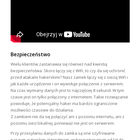
Bezpieczeństwo
Wielu klientów zastanawia się również nad kwestią
bezpieczeństwa. Skoro łączy się z WiFi, to czy da się uchronić
przed atakami hakerskimi? Nasz zamek
łączy się z siecią WiFi i
jak każde urządzenie i on wywołuje połączenie z serwerem.
Na czas wymiany danych jest to najczęściej 8 sekund. W tym
czasie jest on tylko połączony z internetem. Takie rozwiązanie
powoduje, że potencjalny haker ma bardzo ograniczone
możliwości czasowe do działania.
Z zamkiem nie da się połączyć ani z poziomu internetu, ani z
poziomu sieci lokalnej, ponieważ nie jest on serwerem.
Przy przesyłaniu danych do zamka są one szyfrowane
naszym autorskim algorytmem, wykorzystywanym od lat do