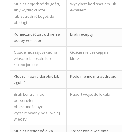
Musisz dojechać do gości,
Wysyłasz kod sms-em lub
aby wydać klucze
e-mailem
lub zatrudnić kogoś do
obsługi
Konieczność zatrudnienia
Brak recepcji
osoby w recepcji
Goście muszą czekać na
Goście nie czekają na
właściciela lokalu lub
klucze
recepcjonistę
Klucze można dorobić lub
Kodu nie można podrobić
zgubić
Brak kontroli nad
Raport wejść do lokalu
personelem;
obiekt może być
wynajmowany bez Twojej
wiedzy
Musisz posiadać kilka
Zarządzanie wieloma