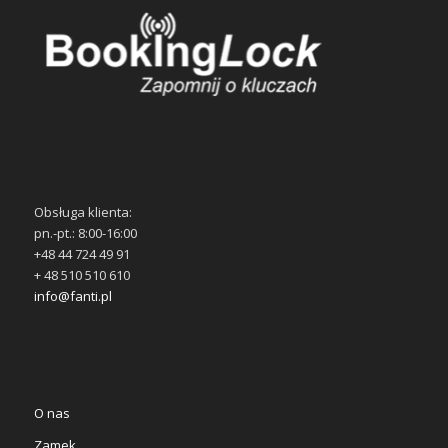
Obsługa klienta:
pn.-pt.: 8:00-16:00
+48 44 724 49 91
+ 48 510 510 610
info@fanti.pl
O nas
Zamek