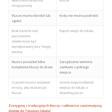
właściciela lokalu lub
klucze
recepcjonistę
Klucze można dorobić lub
Kodu nie można podrobić
zgubić
Brak kontroli nad
Raport wejść do lokalu
personelem;
obiekt może być
wynajmowany bez Twojej
wiedzy
Musisz posiadać kilka
Zarządzanie wieloma
kompletów kluczy do drzwi
zamkami z jednego
miejsca
Czasami musisz wstawać
Goście mają możliwość
w nocy, aby dostarczyć
wejścia do lokalu o
klucze
dowolnej porze
Zrezygnuj z tradycyjnych kluczy i całkowicie zautomatyzuj
dostęp do Twojego lokalu!