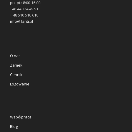
pn.-pt.: 8:00-16:00
+48 44 724 49 91
+ 48 510 510 610
info@fanti.pl
O nas
Zamek
Cennik
Logowanie
Współpraca
Blog